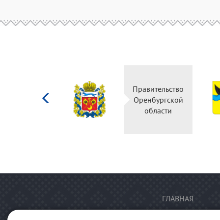
Министерство
Правительство
культуры
Оренбургской
Российской
области
федерации
ГЛАВНАЯ