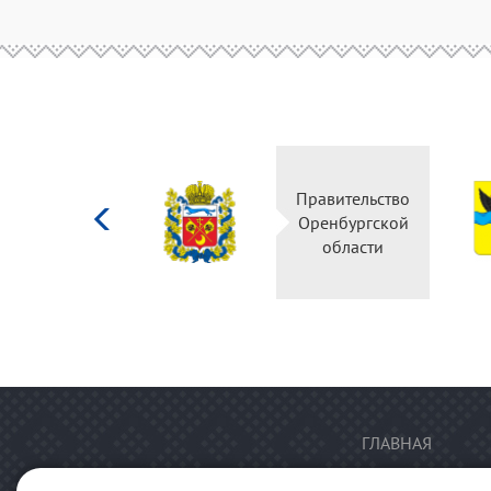
Министерство
Правительство
культуры
Оренбургской
Российской
области
федерации
ГЛАВНАЯ