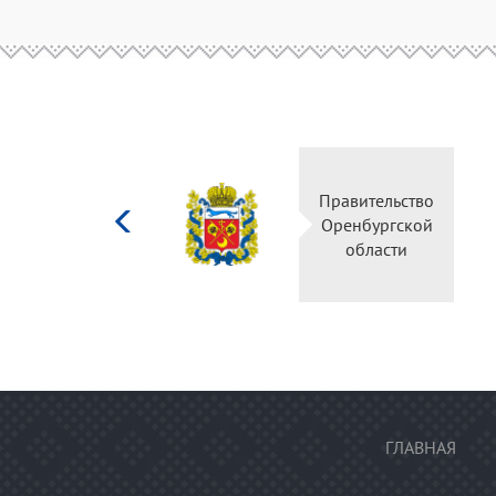
Министерство
Правите
культуры
Оренбу
Российской
обла
федерации
ГЛАВНАЯ