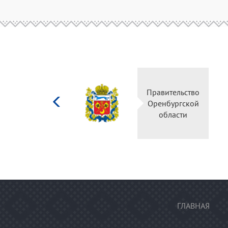
Министерство
Правительство
культуры
Оренбургской
Российской
области
федерации
ГЛАВНАЯ