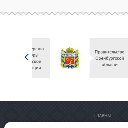
Министерство
культуры
Российской
федерации
ГЛАВНАЯ