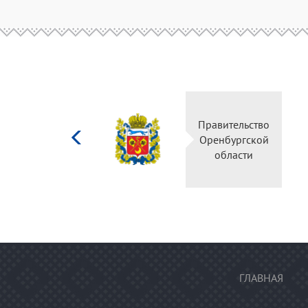
Министерство
культуры
Российской
федерации
ГЛАВНАЯ