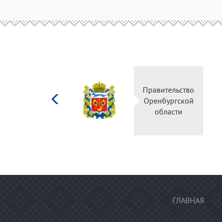
Министерство
Правительс
культуры
Оренбургск
Российской
области
федерации
ГЛАВНАЯ