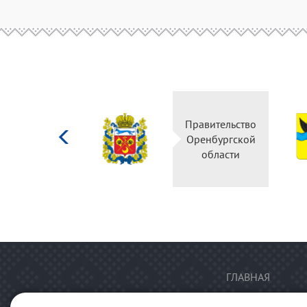
Министерство
Правительство
культуры
Оренбургской
Российской
области
федерации
ГЛАВНАЯ