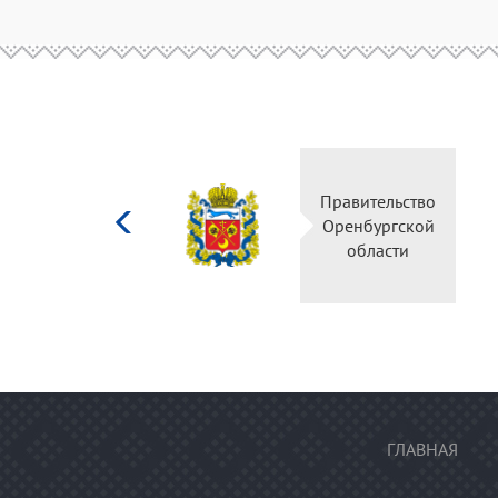
Министерство
Правительство
культуры
Оренбургской
Российской
области
федерации
ГЛАВНАЯ