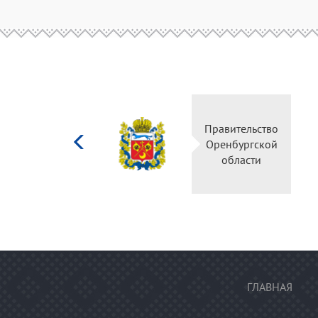
Министерство
Правительство
культуры
Оренбургской
Российской
области
федерации
ГЛАВНАЯ