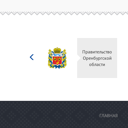
Министерство
Правительство
культуры
Оренбургской
Российской
области
федерации
ГЛАВНАЯ