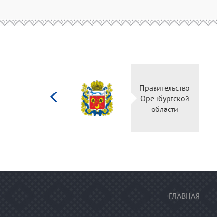
Министерство
Правительство
культуры
Оренбургской
Российской
области
федерации
ГЛАВНАЯ