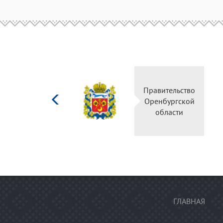
Министерство
Правительство
культуры
Оренбургской
Российской
области
федерации
ГЛАВНАЯ