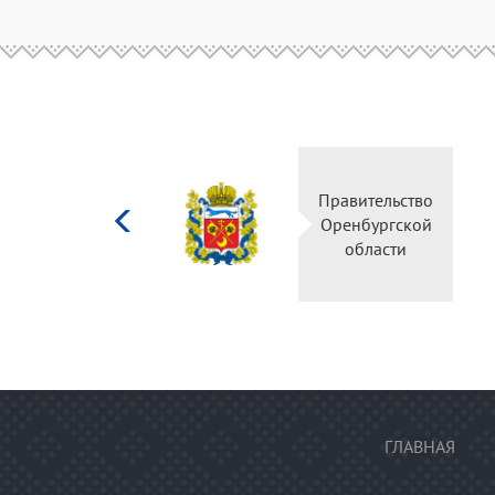
Министерство
Правительство
культуры
Оренбургской
Российской
области
федерации
ГЛАВНАЯ