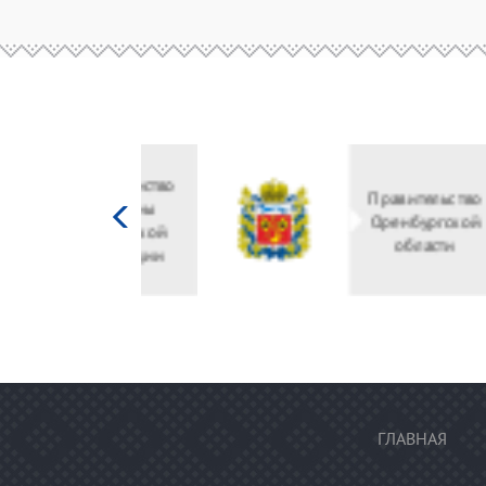
Министерство
культуры
Российской
федерации
ГЛАВНАЯ