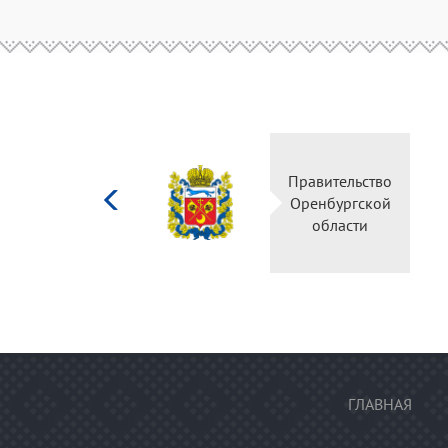
Министерство
культуры
Российской
федерации
ГЛАВНАЯ