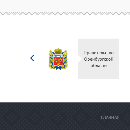
Министерство
Правител
культуры
Оренбур
Российской
облас
федерации
ГЛАВНАЯ