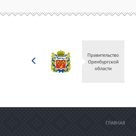
Министерство
Правительство
культуры
Оренбургской
Российской
области
федерации
ГЛАВНАЯ