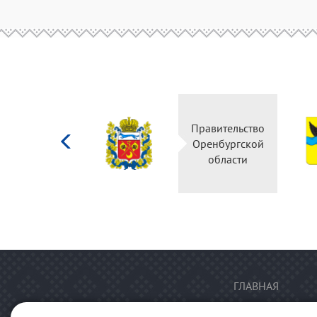
Министерство
Правительство
культуры
Оренбургской
Российской
области
федерации
ГЛАВНАЯ