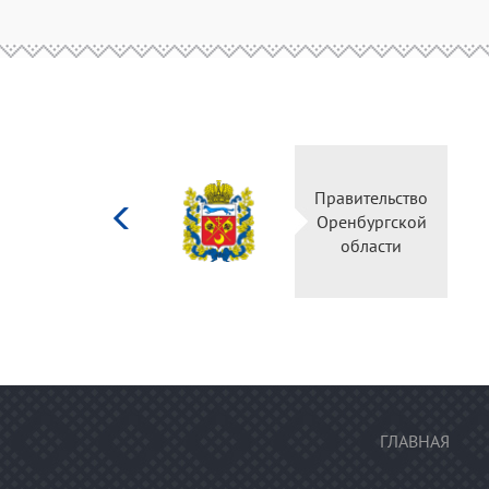
Министерство
Правительство
культуры
Оренбургской
Российской
области
федерации
ГЛАВНАЯ