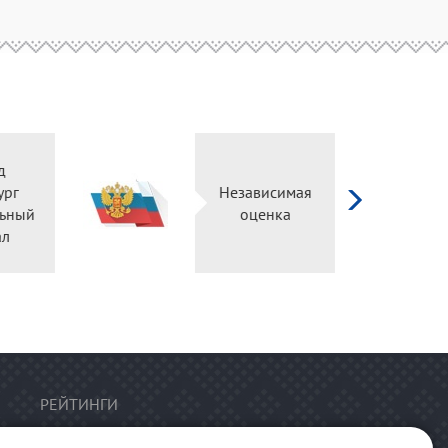
д
ург
Независимая
ьный
оценка
ал
РЕЙТИНГИ