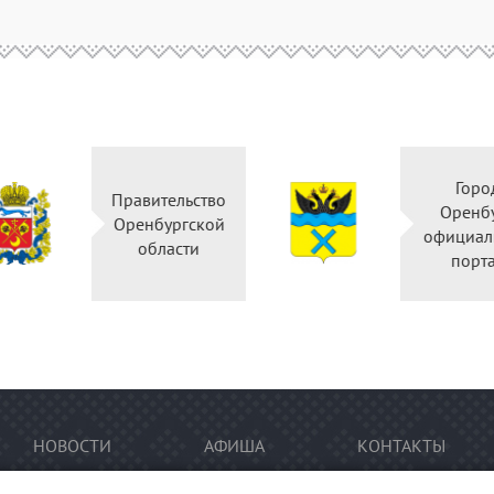
Горо
Правительство
Оренб
Оренбургской
официал
области
порт
НОВОСТИ
АФИША
КОНТАКТЫ