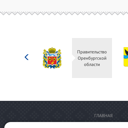
Министерство
Правительство
культуры
Оренбургской
Российской
области
федерации
ГЛАВНАЯ