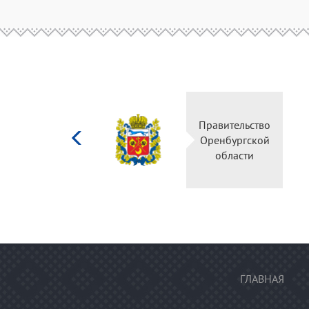
Министерство
культуры
Российской
федерации
ГЛАВНАЯ