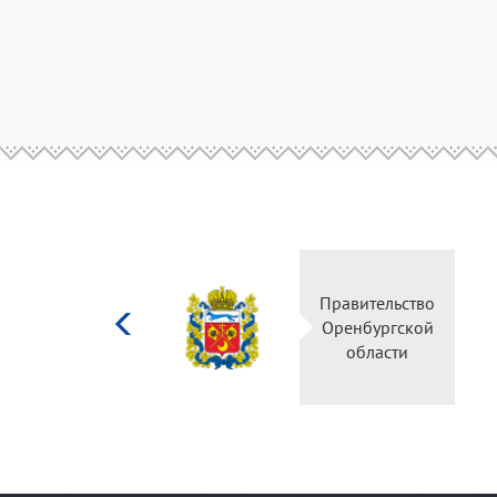
Министерство
Правительство
культуры
Оренбургской
Российской
области
федерации