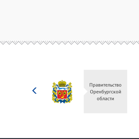
Министерство
Правительство
культуры
Оренбургской
Российской
области
федерации