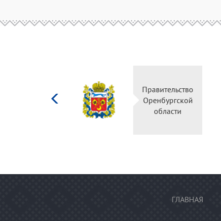
Министерство
Правительство
культуры
Оренбургской
Российской
области
федерации
ГЛАВНАЯ