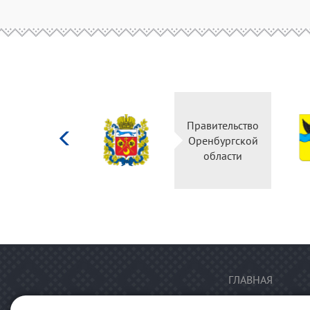
Министерство
Правительство
культуры
Оренбургской
Российской
области
федерации
ГЛАВНАЯ