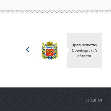
Министерство
Правительство
культуры
Оренбургской
Российской
области
федерации
ГЛАВНАЯ