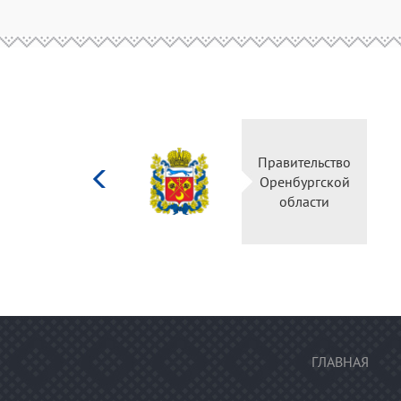
Министерство
Правительство
культуры
Оренбургской
Российской
области
федерации
ГЛАВНАЯ