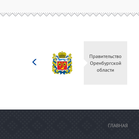
Министерство
Правительство
культуры
Оренбургской
Российской
области
федерации
ГЛАВНАЯ