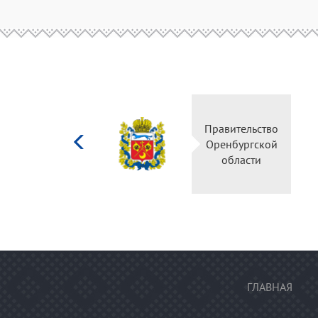
Министерство
Правител
культуры
Оренбур
Российской
облас
федерации
ГЛАВНАЯ