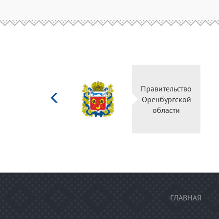
Министерство
Правительство
культуры
Оренбургской
Российской
области
федерации
ГЛАВНАЯ