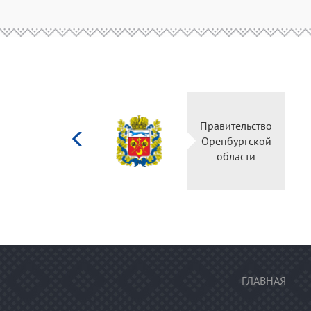
Министерство
Прав
культуры
Орен
Российской
о
федерации
ГЛАВНАЯ