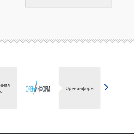
имая
Оренинформ
ка