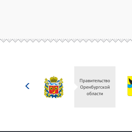
Министерство
Правительство
культуры
Оренбургской
Российской
области
федерации