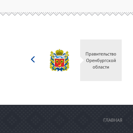
Министерство
Правительство
культуры
Оренбургской
Российской
области
федерации
ГЛАВНАЯ