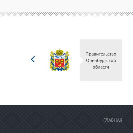
Министерство
Правительство
культуры
Оренбургской
Российской
области
федерации
ГЛАВНАЯ