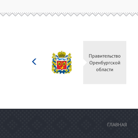
Министерство
Правительство
культуры
Оренбургской
Российской
области
федерации
ГЛАВНАЯ