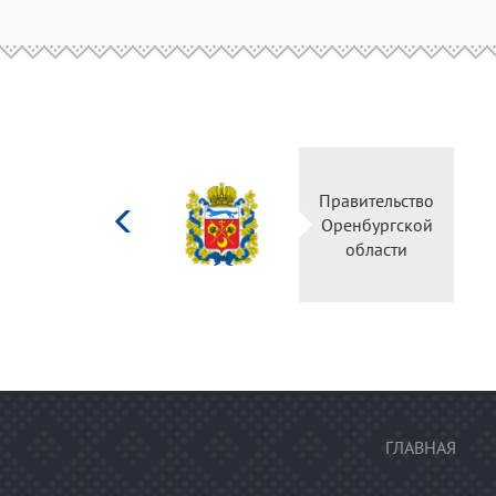
Министерство
Правительство
культуры
Оренбургской
Российской
области
федерации
ГЛАВНАЯ