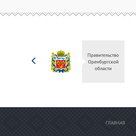
Министерство
Правительство
культуры
Оренбургской
Российской
области
федерации
ГЛАВНАЯ