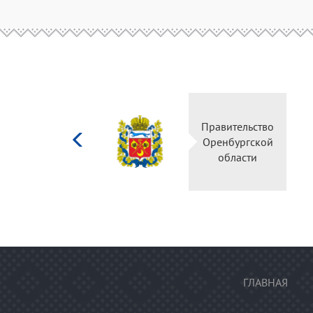
Министерство
Правительство
культуры
Оренбургской
Российской
области
федерации
ГЛАВНАЯ