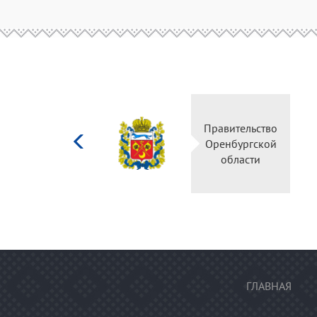
Министерство
Правительство
культуры
Оренбургской
Российской
области
федерации
ГЛАВНАЯ