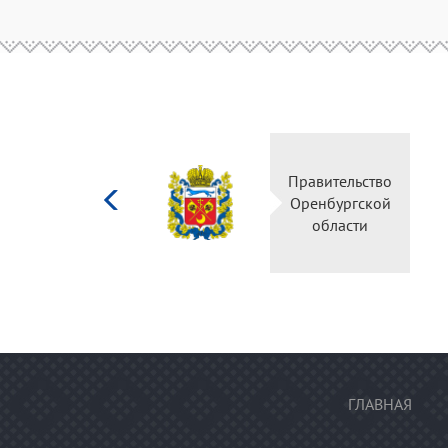
Министерство
Правительство
культуры
Оренбургской
Российской
области
федерации
ГЛАВНАЯ