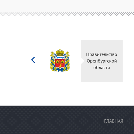
Министерство
Правительство
культуры
Оренбургской
Российской
области
федерации
ГЛАВНАЯ