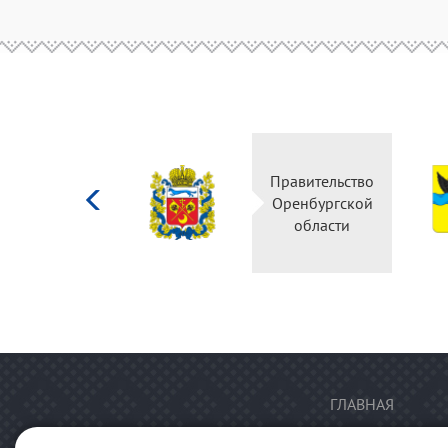
Министерство
Правительство
культуры
Оренбургской
Российской
области
федерации
ГЛАВНАЯ