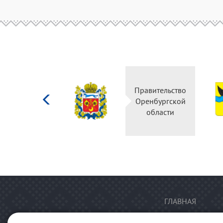
Министерство
Правительство
культуры
Оренбургской
Российской
области
федерации
ГЛАВНАЯ