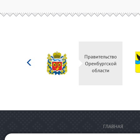
Министерство
Правительство
культуры
Оренбургской
Российской
области
федерации
ГЛАВНАЯ