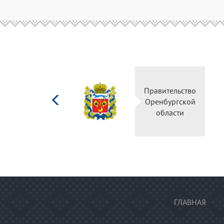
Министерство
культуры
Российской
федерации
ГЛАВНАЯ