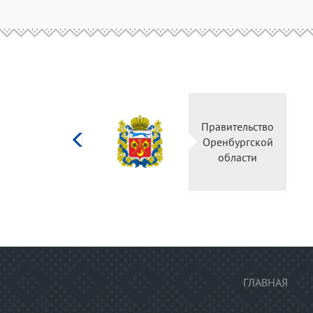
Министерство
Правительство
культуры
Оренбургской
Российской
области
федерации
ГЛАВНАЯ