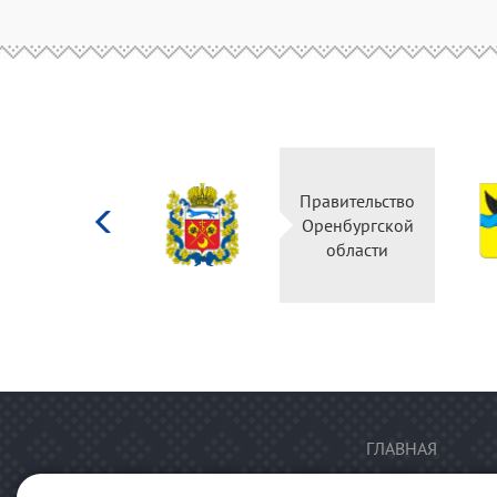
Министерство
Правительство
культуры
Оренбургской
Российской
области
федерации
ГЛАВНАЯ