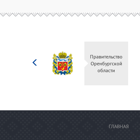
Министерство
культуры
Российской
федерации
ГЛАВНАЯ